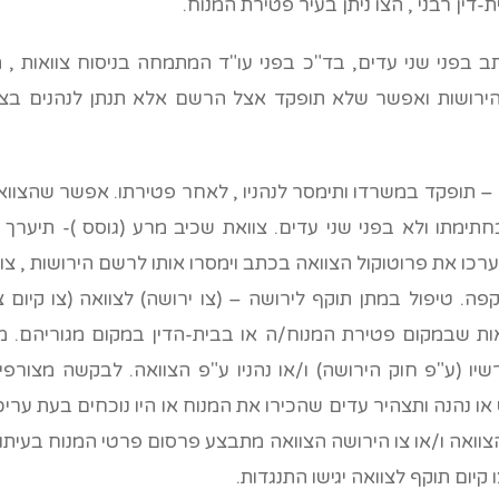
דין רבני , הצו ניתן בעיר פטירת המנוח.
 בפני שני עדים, בד"כ בפני עו"ד המתמחה בניסוח צוואות , ה
רושות ואפשר שלא תופקד אצל הרשם אלא תנתן לנהנים בצווא
– תופקד במשרדו ותימסר לנהניו , לאחר פטירתו. אפשר שהצווא
חתימתו ולא בפני שני עדים. צוואת שכיב מרע (גוסס )- תיערך 
ערכו את פרוטוקול הצוואה בכתב וימסרו אותו לרשם הירושות , צו
. טיפול במתן תוקף לירושה – (צו ירושה) לצוואה (צו קיום צ
אות שבמקום פטירת המנוח/ה או בבית-הדין במקום מגוריהם.
רשיו (ע"פ חוק הירושה) ו/או נהניו ע"פ הצוואה. לבקשה מצורפ
ו נהנה ותצהיר עדים שהכירו את המנוח או היו נוכחים בעת ערי
וואה ו/או צו הירושה הצוואה מתבצע פרסום פרטי המנוח בעיתון 
ו קיום תוקף לצוואה יגישו התנגדות.