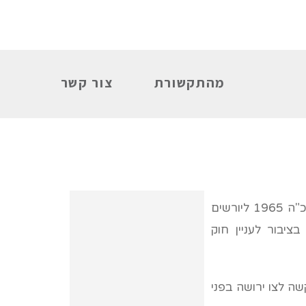
מהתקשורת
צור קשר
ירושה – היא עזבון המנוח לאחר פטירתו. העיזבון מתחלק על-פי חוק הירושה התשכ"ה 1965 ליורשים
בציבור לעניין חוק
ה לצו ירושה בפני